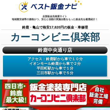
全国板金先検索サイト
地域最安値帯の価格かつ、安心と信頼の実施台数をもった板金先を厳選紹介！
鈴鹿・亀山で格安17,820円の板金・車修理
カーコンビニ倶楽部
鈴鹿中央通り店
アクセス：
鈴鹿駅から車で１０分
イオンモール鈴鹿から車で２分
平田町駅から車で１分
三日市駅から車で５分