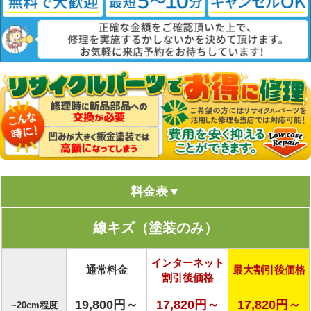
料金表▼
線キズ（塗装のみ）
インターネット
通常料金
最大割引後価格
割引後価格
19,800円～
17,820円～
17,820円～
~20cm程度