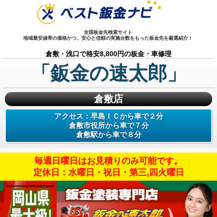
全国板金先検索サイト
地域最安値帯の価格かつ、安心と信頼の実施台数をもった板金先を厳選紹介！
倉敷・浅口で格安8,800円の板金・車修理
「鈑金の速太郎」
倉敷店
アクセス：
早島ＩＣから車で２分
倉敷市役所から車で７分
倉敷駅から車で８分
毎週日曜日はお見積りのみ可能です。
定休日：水曜日・祝日・第三,四火曜日