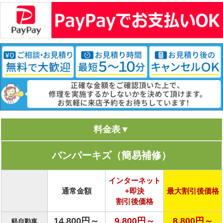
料金表▼
バンパーキズ（簡易補修）
インターネット
通常金額
+即決
最大割引後価格
割引後価格
14,800円～
9,800円～
8,800円～
軽自動車