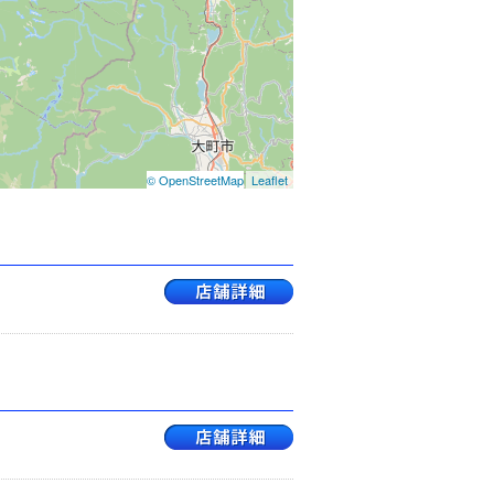
© OpenStreetMap
Leaflet