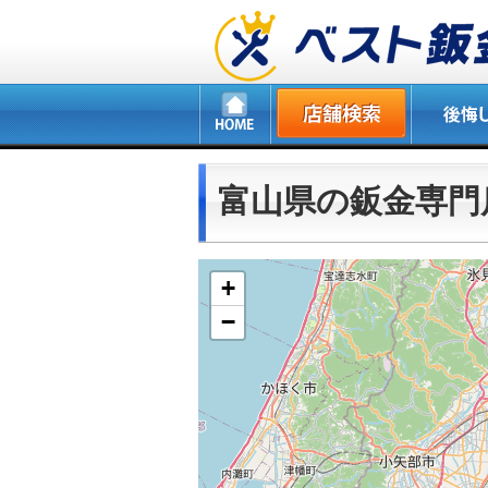
富山県の鈑金専門
+
−