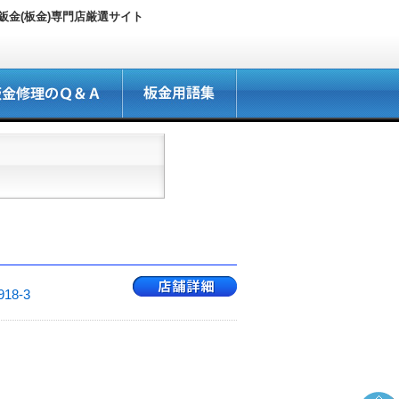
金(板金)専門店厳選サイト
8-3