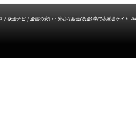
スト板金ナビ｜全国の安い・安心な鈑金(板金)専門店厳選サイト
. A