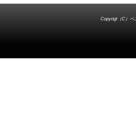
Copyrigt（C）
ベ