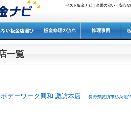
ベスト板金ナビ｜全国の安い・安心な鈑
店一覧
店 ボデーワーク興和 諏訪本店
長野県諏訪市杉菜池191