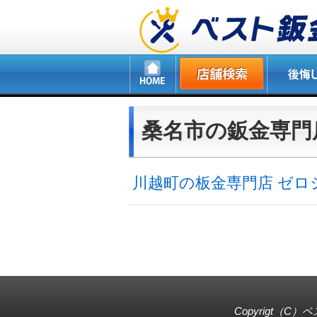
桑名市の鈑金専門
川越町の板金専門店 ゼロ
Copyrigt（C）
ベ