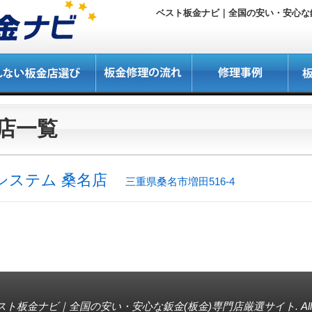
ベスト板金ナビ｜全国の安い・安心な鈑
店一覧
システム 桑名店
三重県桑名市増田516-4
スト板金ナビ｜全国の安い・安心な鈑金(板金)専門店厳選サイト
. A