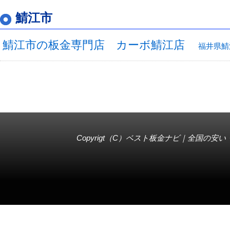
鯖江市
鯖江市の板金専門店 カーボ鯖江店
福井県鯖
Copyrigt（C）
ベスト板金ナビ｜全国の安い・