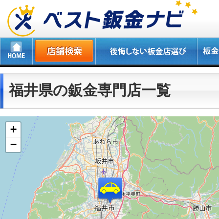
福井県の鈑金専門店一覧
+
−